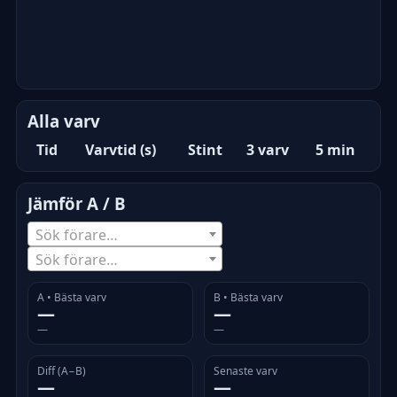
Alla varv
Tid
Varvtid (s)
Stint
3 varv
5 min
Jämför A / B
Sök förare…
Sök förare…
A • Bästa varv
B • Bästa varv
—
—
—
—
Diff (A−B)
Senaste varv
—
—