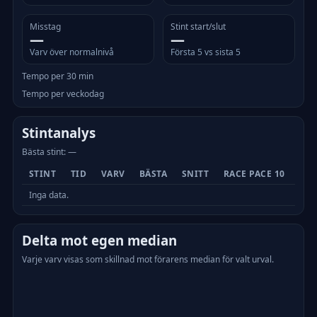
Misstag
Stint start/slut
—
—
Varv över normalnivå
Första 5 vs sista 5
Tempo per 30 min
Tempo per veckodag
Stintanalys
Bästa stint: —
STINT
TID
VARV
BÄSTA
SNITT
RACE PACE 10
MIS
Inga data.
Delta mot egen median
Varje varv visas som skillnad mot förarens median för valt urval.