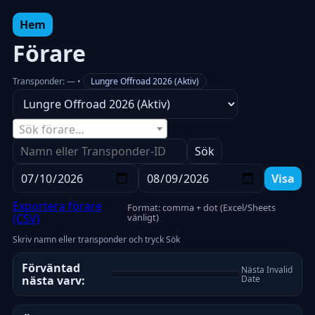
Hem
Förare
Transponder:
—
•
Lungre Offroad 2026 (Aktiv)
Sök förare…
Sök
Visa
Exportera förare
Format: comma + dot (Excel/Sheets
(CSV)
vänligt)
Skriv namn eller transponder och tryck Sök
Förväntad
Nästa Invalid
nästa varv:
Date