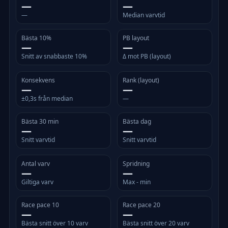
—
—
—
Median varvtid
Bästa 10%
PB layout
—
—
Snitt av snabbaste 10%
Δ mot PB (layout)
Konsekvens
Rank (layout)
—
—
±0,3s från median
—
Bästa 30 min
Bästa dag
—
—
Snitt varvtid
Snitt varvtid
Antal varv
Spridning
—
—
Giltiga varv
Max - min
Race pace 10
Race pace 20
—
—
Bästa snitt över 10 varv
Bästa snitt över 20 varv